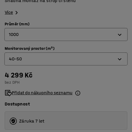
Snadná montáž na strop či stěnu
Více
Průměr (mm)
1000
Monitorovaný prostor (m²)
600
40-50
800
1000
4 299 Kč
20-30
bez DPH
1250
30-40
Přidat do nákupního seznamu
40-50
Dostupnost
50-60
Záruka 7 let