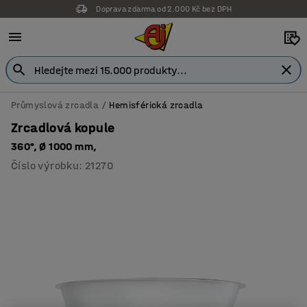
Doprava zdarma od 2.000 Kč bez DPH
Průmyslová zrcadla
Hemisférická zrcadla
Zrcadlová kopule
360°, Ø 1000 mm,
Číslo výrobku
:
21270