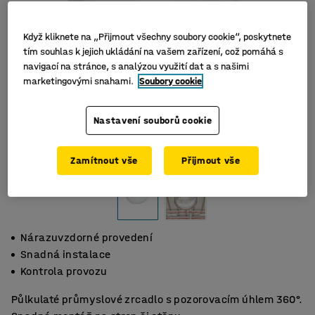
Když kliknete na „Přijmout všechny soubory cookie“, poskytnete
tím souhlas k jejich ukládání na vašem zařízení, což pomáhá s
navigací na stránce, s analýzou využití dat a s našimi
marketingovými snahami.
Soubory cookie
Nastavení souborů cookie
Zamítnout vše
Přijmout vše
Nárazuvzdorné provedení
Snadná instalace
Kontrola provozu
Půlkulaté průmyslové zrcadlo s pozorovacím úhlem 360°.