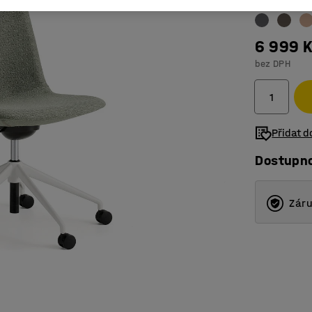
6 999 
bez DPH
Přidat 
Dostupn
Záru