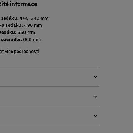
žité informace
 sedáku
:
440-540
mm
ka sedáku
:
490
mm
 sedáku
:
550
mm
 opěradla
:
665
mm
it více podrobností
dí jak do tradičních, tak i méně formálních
 skvělou volbou pro velké konferenční
oderní, minimalistický vzhled. Skořepinový
erá snese každodenní používání.