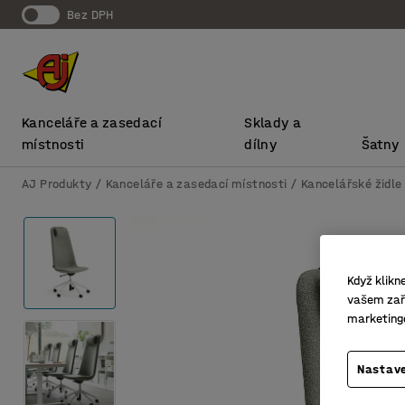
bez DPH
Kanceláře a zasedací
Sklady a
místnosti
dílny
Šatny
AJ Produkty
Kanceláře a zasedací místnosti
Kancelářské židle
Když klikn
vašem zaří
marketing
Nastave