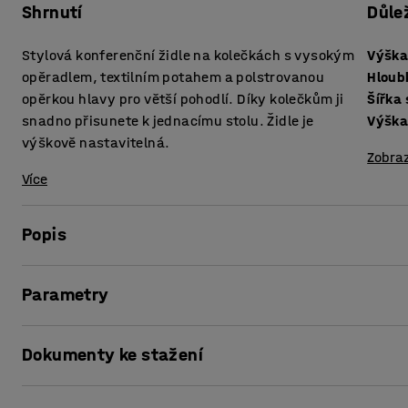
Shrnutí
Důle
Stylová konferenční židle na kolečkách s vysokým
Výška
opěradlem, textilním potahem a polstrovanou
Hloub
opěrkou hlavy pro větší pohodlí. Díky kolečkům ji
Šířka
snadno přisunete k jednacímu stolu. Židle je
Výška
výškově nastavitelná.
Zobraz
Více
Popis
LANGLEY je řada univerzálních židlí, které se perfektně ho
Parametry
zasedacích místností. Tento model s vysokým opěradlem je
místnosti či online schůzky v menších prostorách.
Výška sedáku
:
440-540
mm
Dokumenty ke stažení
Hloubka sedáku
:
490
mm
Sedák a opěradlo tvoří jeden celek, což židli propůjčuje m
Šířka sedáku
:
550
mm
sedák je lehce polstrovaný a potažený odolnou látkou, kt
Výška opěradla
:
665
mm
Vytisknout stránku