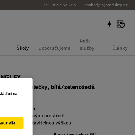
Tel: 283 933 763
obchod@ajprodukty.cz
Naše
Školy
Doporučujeme
služby
Články
ANGLEY
pěradlo, s kolečky, bílá/zelenošedá
kládání na
bku
:
1038339
s lehkým chodem
a vhodná do různých prostředí
cká židle s nastavitelnou výškou
mout vše
ošedá
Barva konstrukce
:
Bílá