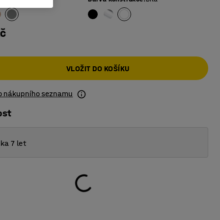
Kč
VLOŽIT DO KOŠÍKU
do nákupního seznamu
ost
ka 7 let