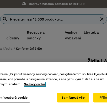
Doprava zdarma od 2.000 Kč bez DPH
Recepce a
Venkovní nábytek a
Jídelny
salonky
vybavení
 a křesla
Konferenční židle
Židle L
Vysoké o
ete na „Přijmout všechny soubory cookie“, poskytnete tím souhlas k jejich u
Číslo výro
zení, což pomáhá s navigací na stránce, s analýzou využití dat a s našimi
ovými snahami.
Soubory cookie
Kolečka 
Stylová 
Ergonomi
ní souborů cookie
Zamítnout vše
Přij
Barva
:
Zelen