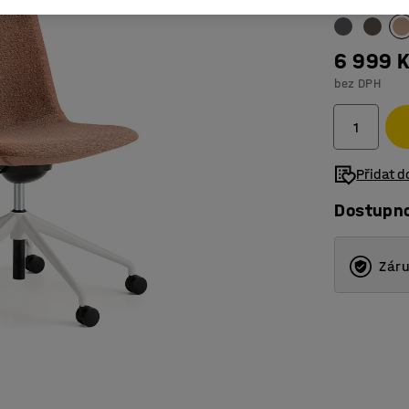
6 999 
bez DPH
Přidat 
Dostupn
Záru