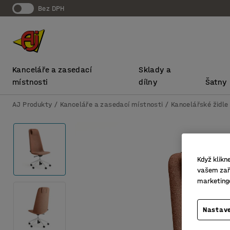
bez DPH
Kanceláře a zasedací
Sklady a
místnosti
dílny
Šatny
AJ Produkty
Kanceláře a zasedací místnosti
Kancelářské židle
Když klikn
vašem zaří
marketing
Nastave