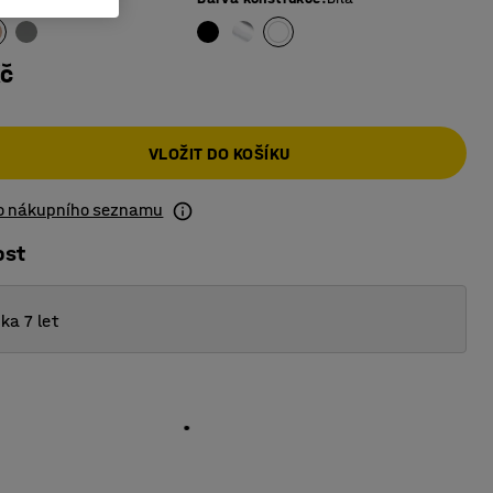
Kč
VLOŽIT DO KOŠÍKU
do nákupního seznamu
ost
ka 7 let