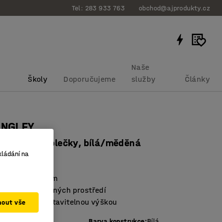
Tel: 283 933 763
obchod@ajprodukty.cz
Naše
Školy
Doporučujeme
služby
Články
ANGLEY
pěradlo, s kolečky, bílá/měděná
kládání na
bku
:
1038336
s lehkým chodem
a vhodná do různých prostředí
cká židle s nastavitelnou výškou
mout vše
ná
Barva konstrukce
:
Bílá