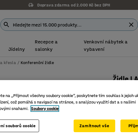
Doprava zdarma od 2.000 Kč bez DPH
Recepce a
Venkovní nábytek a
Jídelny
salonky
vybavení
 a křesla
Konferenční židle
Židle L
Vysoké o
ete na „Přijmout všechny soubory cookie“, poskytnete tím souhlas k jejich u
Číslo výro
zení, což pomáhá s navigací na stránce, s analýzou využití dat a s našimi
ovými snahami.
Soubory cookie
Kolečka 
Stylová 
Ergonomi
ní souborů cookie
Zamítnout vše
Přij
Barva
:
Mědě