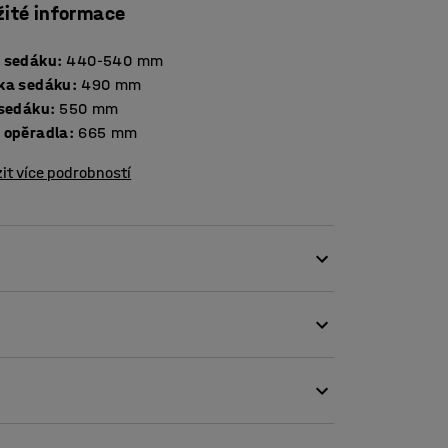
žité informace
 sedáku
:
440-540
mm
ka sedáku
:
490
mm
 sedáku
:
550
mm
 opěradla
:
665
mm
it více podrobností
dí jak do tradičních, tak i méně formálních
 skvělou volbou pro velké konferenční
oderní, minimalistický vzhled. Skořepinový
erá snese každodenní používání.