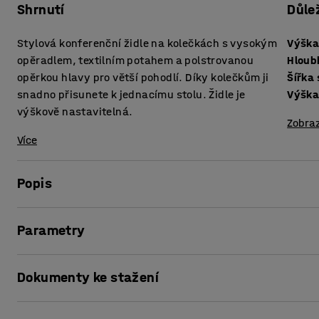
Shrnutí
Důle
Stylová konferenční židle na kolečkách s vysokým
Výška
opěradlem, textilním potahem a polstrovanou
Hloub
opěrkou hlavy pro větší pohodlí. Díky kolečkům ji
Šířka
snadno přisunete k jednacímu stolu. Židle je
Výška
výškově nastavitelná.
Zobraz
Více
Popis
LANGLEY je řada univerzálních židlí, které se perfektně ho
Parametry
zasedacích místností. Tento model s vysokým opěradlem je
místnosti či online schůzky v menších prostorách.
Výška sedáku
:
440-540
mm
Dokumenty ke stažení
Hloubka sedáku
:
490
mm
Sedák a opěradlo tvoří jeden celek, což židli propůjčuje m
Šířka sedáku
:
550
mm
sedák je lehce polstrovaný a potažený odolnou látkou, kt
Výška opěradla
:
665
mm
Vytisknout stránku