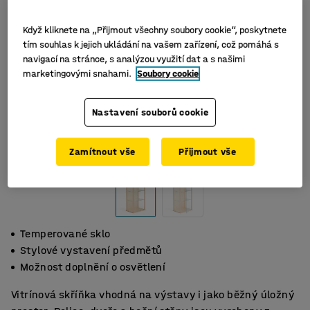
Když kliknete na „Přijmout všechny soubory cookie“, poskytnete
tím souhlas k jejich ukládání na vašem zařízení, což pomáhá s
navigací na stránce, s analýzou využití dat a s našimi
marketingovými snahami.
Soubory cookie
Nastavení souborů cookie
Zamítnout vše
Přijmout vše
Temperované sklo
Stylové vystavení předmětů
Možnost doplnění o osvětlení
Vitrínová skříňka vhodná na výstavy i jako běžný úložný