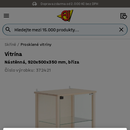
Doprava zdarma od 2.000 Kč bez DPH
Skříně
Prosklené vitríny
Vitrína
Nástěnná, 920x500x350 mm, bříza
Číslo výrobku
:
372421