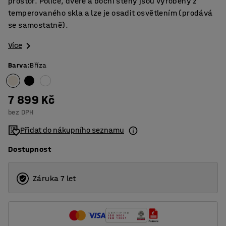
prostor. Police, dveře a boční stěny jsou vyrobeny z
temperovaného skla a lze je osadit osvětlením (prodává
se samostatně).
Více
Barva
:
Bříza
7 899 Kč
bez DPH
Přidat do nákupního seznamu
Dostupnost
Záruka 7 let