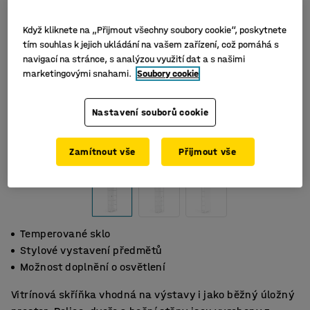
Když kliknete na „Přijmout všechny soubory cookie“, poskytnete
tím souhlas k jejich ukládání na vašem zařízení, což pomáhá s
navigací na stránce, s analýzou využití dat a s našimi
marketingovými snahami.
Soubory cookie
Nastavení souborů cookie
Zamítnout vše
Přijmout vše
Temperované sklo
Stylové vystavení předmětů
Možnost doplnění o osvětlení
Vitrínová skříňka vhodná na výstavy i jako běžný úložný