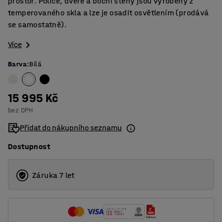
prostor. Police, dveře a boční stěny jsou vyrobeny z
temperovaného skla a lze je osadit osvětlením (prodává
se samostatně).
Více
Barva
:
Bílá
15 995 Kč
bez DPH
Přidat do nákupního seznamu
Dostupnost
Záruka 7 let