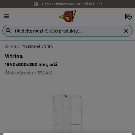
Doprava zdarma od 2.000 Kč bez DPH
Skříně
Prosklené vitríny
Vitrína
1840x500x350 mm, bílá
Číslo výrobku
:
372412