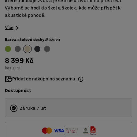
které pohlcuje zvuk a je šetrné k životnímu prostředí.
Výborně se hodí do škol a školek, kde může přispět k
akustické pohodě.
Více
Barva stolové desky
:
Béžová
8 399 Kč
bez DPH
Přidat do nákupního seznamu
Dostupnost
Záruka 7 let