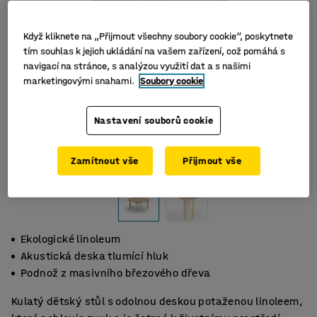
Když kliknete na „Přijmout všechny soubory cookie“, poskytnete
tím souhlas k jejich ukládání na vašem zařízení, což pomáhá s
navigací na stránce, s analýzou využití dat a s našimi
marketingovými snahami.
Soubory cookie
Nastavení souborů cookie
Zamítnout vše
Přijmout vše
Ekologické linoleum
Akustická deska tlumící hluk
Podnož z masivního březového dřeva
Kulatý dětský stůl s odolnou deskou potaženou linoleem,