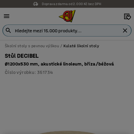
Doprava zdarma od 2.000 Kč bez DPH
Školní stoly s pevnou výškou
Kulaté školní stoly
Stůl DECIBEL
Ø1200x530 mm, akustické linoleum, bříza/béžová
Číslo výrobku
:
351734