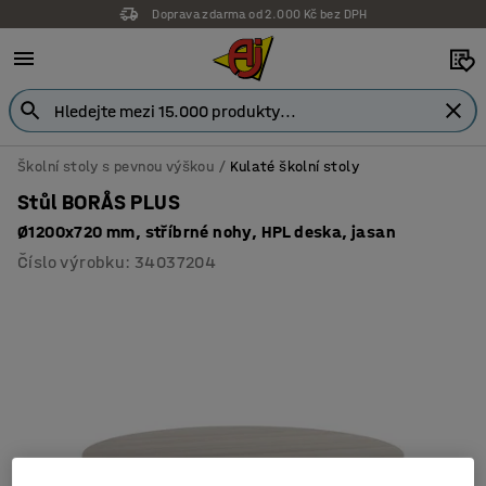
Doprava zdarma od 2.000 Kč bez DPH
Školní stoly s pevnou výškou
Kulaté školní stoly
Stůl BORÅS PLUS
Ø1200x720 mm, stříbrné nohy, HPL deska, jasan
Číslo výrobku
:
34037204