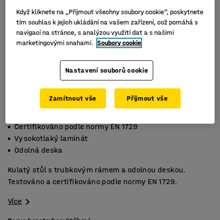
Když kliknete na „Přijmout všechny soubory cookie“, poskytnete
tím souhlas k jejich ukládání na vašem zařízení, což pomáhá s
navigací na stránce, s analýzou využití dat a s našimi
marketingovými snahami.
Soubory cookie
Nastavení souborů cookie
Zamítnout vše
Přijmout vše
Certifikováno podle normy EN 1729
Vysokotlaký laminát
Odolná deska
Kulatý stůl s trubkovým rámem a odolnou deskou.
Testováno a certifikováno podle normy EN 1729.
Více