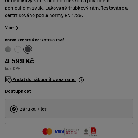
Obdélníkový stůl s odolnou deskou a povrchem
pohlcujícím zvuk. Lakovaný trubkový rám. Testováno a
certifikováno podle normy EN 1729.
Více
Barva konstrukce
:
Antracitová
4 599 Kč
bez DPH
Přidat do nákupního seznamu
Dostupnost
Záruka 7 let