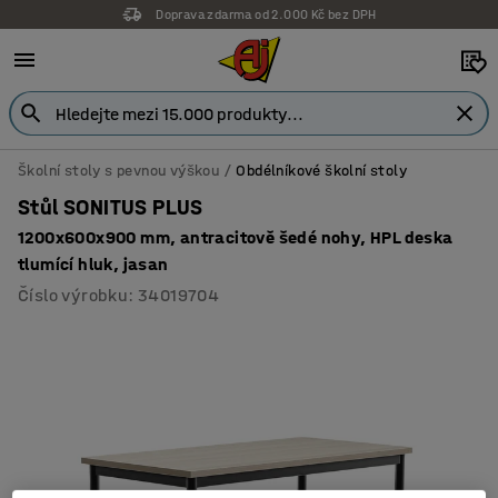
Doprava zdarma od 2.000 Kč bez DPH
Školní stoly s pevnou výškou
Obdélníkové školní stoly
Stůl SONITUS PLUS
1200x600x900 mm, antracitově šedé nohy, HPL deska
tlumící hluk, jasan
Číslo výrobku
:
34019704