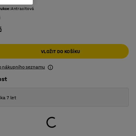
rukce
:
Antracitová
č
VLOŽIT DO KOŠÍKU
do nákupního seznamu
ost
ka 7 let