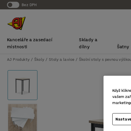
bez DPH
Kanceláře a zasedací
Sklady a
místnosti
dílny
Šatny
AJ Produkty
Školy
Stoly a lavice
Školní stoly s pevnou výško
Když klikn
vašem zaří
marketing
Nastave