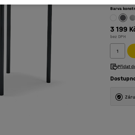
Barva konst
3 199 K
bez DPH
Přidat 
Dostupn
Záru