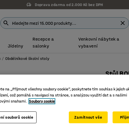
Doprava zdarma od 2.000 Kč bez DPH
Recepce a
Venkovní nábytek a
Jídelny
salonky
vybavení
u
Obdélníkové školní stoly
Stůl B
700x600x
ete na „Přijmout všechny soubory cookie“, poskytnete tím souhlas k jejich u
jasan
zení, což pomáhá s navigací na stránce, s analýzou využití dat a s našimi
Číslo výro
ovými snahami.
Soubory cookie
Vysokotl
ní souborů cookie
Zamítnout vše
Přij
Certifiko
Odolná ho