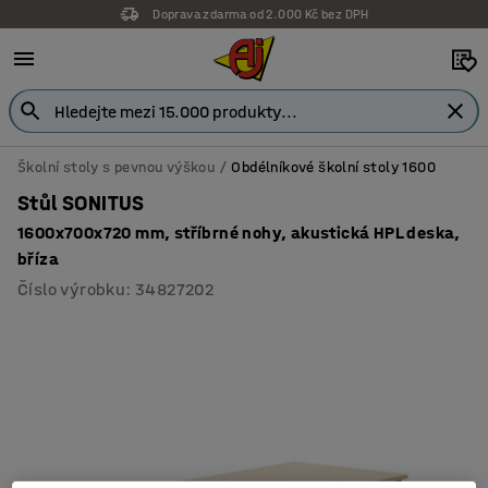
Doprava zdarma od 2.000 Kč bez DPH
Školní stoly s pevnou výškou
Obdélníkové školní stoly 1600
Stůl SONITUS
1600x700x720 mm, stříbrné nohy, akustická HPL deska,
bříza
Číslo výrobku
:
34827202