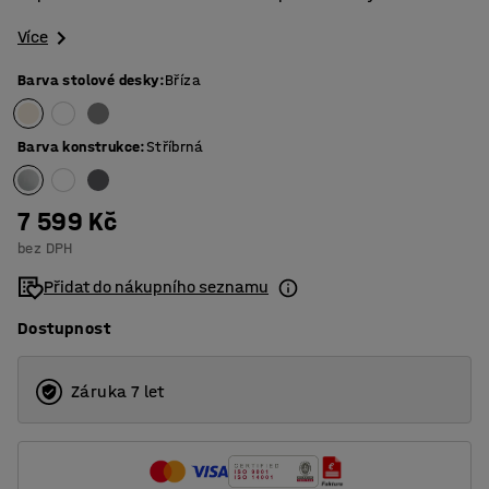
Více
Barva stolové desky
:
Bříza
Barva konstrukce
:
Stříbrná
7 599 Kč
bez DPH
Přidat do nákupního seznamu
Dostupnost
Záruka 7 let