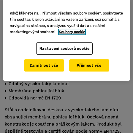
Když kliknete na „Přijmout všechny soubory cookie“, poskytnete
tím souhlas k jejich ukládání na vašem zařízení, což pomáhá s
navigací na stránce, s analýzou využití dat a s našimi
marketingovými snahami.
Soubory cookie
Nastavení souborů cookie
Zamítnout vše
Přijmout vše
Odolný vysokotlaký laminát
Membrána pohlcující hluk
Odpovídá normě EN 1729
Stůl s obdelníkovou deskou z vysokotlakého laminátu
obsahující membránu pohlcující hluk. Ocelová nosná
konstrukce je opatřena práškovým lakem. Produkt byl
úspěšně testován a certifikován podle normy EN 1729.