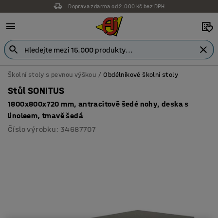
Doprava zdarma od 2.000 Kč bez DPH
Záruka 7 let
Školní stoly s pevnou výškou
Obdélníkové školní stoly
Stůl SONITUS
1800x800x720 mm, antracitově šedé nohy, deska s
linoleem, tmavě šedá
Číslo výrobku
:
34687707