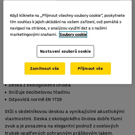
Když kliknete na „Přijmout všechny soubory cookie“, poskytnete
tím souhlas k jejich ukládání na vašem zařízení, což pomáhá s
navigací na stránce, s analýzou využití dat a s našimi
marketingovými snahami.
Soubory cookie
Nastavení souborů cookie
Zamítnout vše
Přijmout vše
Deska z ekologického linolea
Snižuje decibelovou hladinu
Odpovídá normě EN 1729
Stůl s obdelníkovou deskou a vynikajícími akustickými
vlastnostmi. Deska z ekologického linolea dobře tlumí
zvuk a je posazena na elegantní podnož z ocelových
trubek opatřených ochranným práškovým lakem.