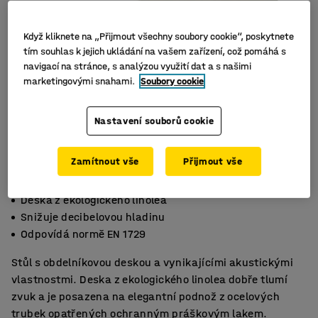
Když kliknete na „Přijmout všechny soubory cookie“, poskytnete
tím souhlas k jejich ukládání na vašem zařízení, což pomáhá s
navigací na stránce, s analýzou využití dat a s našimi
marketingovými snahami.
Soubory cookie
Nastavení souborů cookie
Zamítnout vše
Přijmout vše
Deska z ekologického linolea
Snižuje decibelovou hladinu
Odpovídá normě EN 1729
Stůl s obdelníkovou deskou a vynikajícími akustickými
vlastnostmi. Deska z ekologického linolea dobře tlumí
zvuk a je posazena na elegantní podnož z ocelových
trubek opatřených ochranným práškovým lakem.