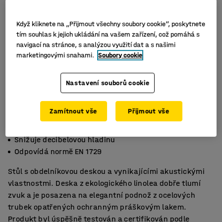
Když kliknete na „Přijmout všechny soubory cookie“, poskytnete
tím souhlas k jejich ukládání na vašem zařízení, což pomáhá s
navigací na stránce, s analýzou využití dat a s našimi
marketingovými snahami.
Soubory cookie
Nastavení souborů cookie
Zamítnout vše
Přijmout vše
Deska z ekologického linolea
Snižuje decibelovou hladinu
Odpovídá normě EN 1729
Stůl s obdelníkovou deskou a vynikajícími akustickými
vlastnostmi. Deska z ekologického linolea dobře tlumí
zvuk a je posazena na elegantní podnož z ocelových
trubek opatřených ochranným práškovým lakem.
Produkt byl úspěšně testován a certifikován podle