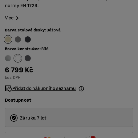
normy EN 1729.
Více
Barva stolové desky
:
Béžová
Barva konstrukce
:
Bílá
6 799 Kč
bez DPH
Přidat do nákupního seznamu
Dostupnost
Záruka 7 let