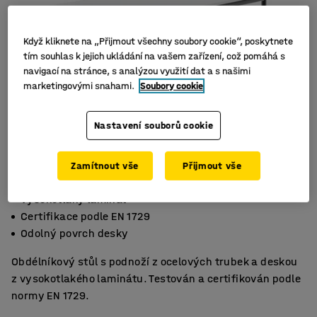
Když kliknete na „Přijmout všechny soubory cookie“, poskytnete
tím souhlas k jejich ukládání na vašem zařízení, což pomáhá s
navigací na stránce, s analýzou využití dat a s našimi
marketingovými snahami.
Soubory cookie
Nastavení souborů cookie
Zamítnout vše
Přijmout vše
Vysokotlaký laminát
Certifikace podle EN 1729
Odolný povrch desky
Obdélníkový stůl s podnoží z ocelových trubek a deskou
z vysokotlakého laminátu. Testován a certifikován podle
normy EN 1729.