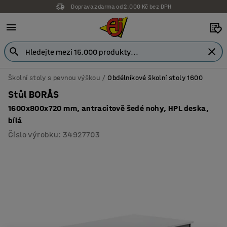
Doprava zdarma od 2.000 Kč bez DPH
Školní stoly s pevnou výškou
Obdélníkové školní stoly 1600
Stůl BORÅS
1600x800x720 mm, antracitově šedé nohy, HPL deska,
bílá
Číslo výrobku
:
34927703