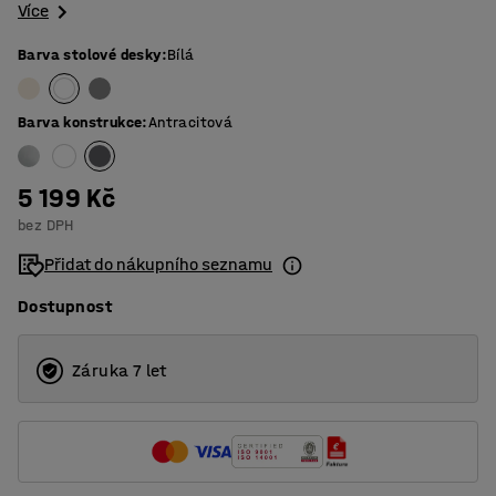
Více
Barva stolové desky
:
Bílá
Barva konstrukce
:
Antracitová
5 199 Kč
bez DPH
Přidat do nákupního seznamu
Dostupnost
Záruka 7 let