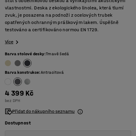
Stůl s obdelníkovou deskou a vynikajícími akustickými
vlastnostmi. Deska z ekologického linolea, která tlumí
zvuk, je posazena na podnoži z ocelových trubek
opatřených ochranným práškovým lakem. Úspěšně
testováno a certifikováno normou EN 1729.
Více
Barva stolové desky
:
Tmavě šedá
Barva konstrukce
:
Antracitová
4 399 Kč
bez DPH
Přidat do nákupního seznamu
Dostupnost