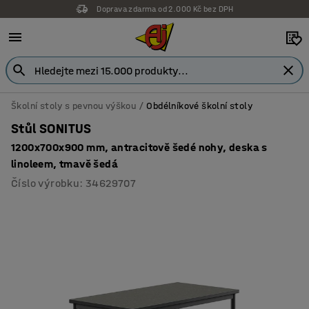
Doprava zdarma od 2.000 Kč bez DPH
Školní stoly s pevnou výškou
Obdélníkové školní stoly
Stůl SONITUS
1200x700x900 mm, antracitově šedé nohy, deska s
linoleem, tmavě šedá
Číslo výrobku
:
34629707