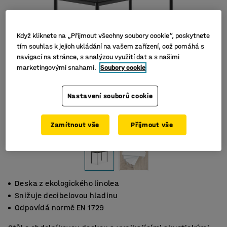
Když kliknete na „Přijmout všechny soubory cookie“, poskytnete
tím souhlas k jejich ukládání na vašem zařízení, což pomáhá s
navigací na stránce, s analýzou využití dat a s našimi
marketingovými snahami.
Soubory cookie
Nastavení souborů cookie
Zamítnout vše
Přijmout vše
Deska z ekologického linolea
Snižuje decibelovou hladinu
Odpovídá normě EN 1729