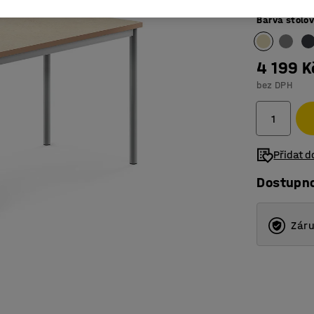
Barva stolo
4 199 K
bez DPH
Přidat 
Dostupn
Záru