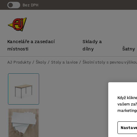
bez DPH
Kanceláře a zasedací
Sklady a
místnosti
dílny
Šatny
AJ Produkty
Školy
Stoly a lavice
Školní stoly s pevnou výško
Když klikn
vašem zaří
marketing
Nastave