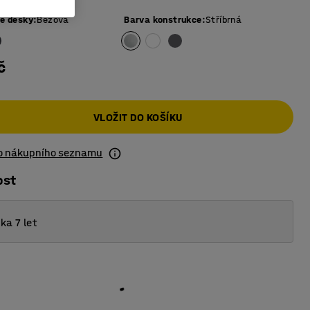
vé desky
:
Béžová
Barva konstrukce
:
Stříbrná
č
VLOŽIT DO KOŠÍKU
do nákupního seznamu
ost
ka 7 let