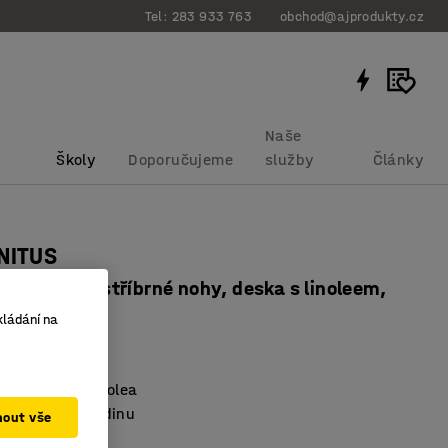
Tel: 283 933 763
obchod@ajprodukty.cz
Naše
Školy
Doporučujeme
služby
Články
NITUS
x720 mm, stříbrné nohy, deska s linoleem,
kládání na
bku
:
34627204
kologického linolea
ecibelovou hladinu
mout vše
 normě EN 1729