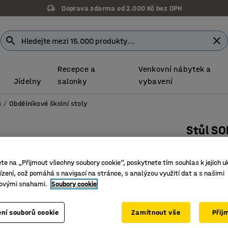
Doprava zdarma od 2.000 Kč bez DPH
Recepce a
Venkovní nábytek a
Jídelny
salonky
vybavení
u
Obdélníkové školní stoly
Stůl SO
1200x700
béžová
ete na „Přijmout všechny soubory cookie“, poskytnete tím souhlas k jejich u
zení, což pomáhá s navigací na stránce, s analýzou využití dat a s našimi
Číslo výro
ovými snahami.
Soubory cookie
Deska z e
Snižuje d
ní souborů cookie
Zamítnout vše
Přij
Odpovídá