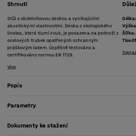
Shrnutí
Důle
Stůl s obdelníkovou deskou a vynikajícími
Délka
akustickými vlastnostmi. Deska z ekologického
Výšk
linolea, která tlumí zvuk, je posazena na podnoži z
Šířka
:
ocelových trubek opatřených ochranným
práškovým lakem. Úspěšně testováno a
Zobraz
certifikováno normou EN 1729.
Více
Popis
Ve školách a předškolních zařízeních je častým jevem nad
Parametry
efektivitu žáků i učitelů. Věčný lomoz židlí, práskání dve
několik z dlouhé řady faktorů, které vedou k chronickému 
Délka
:
1200
mm
Sonitus však může díky svému konstrukčnímu řešení obsa
Dokumenty ke stažení
Výška
:
720
mm
nepříznivé dopady školního prostředí na lidský organismus
Šířka
:
700
mm
příjemnější a kreativnější atmosféru.