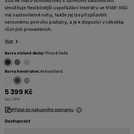
Stůl ve tvaru lichoběžníku s tlumicími vlastnostmi.
Umožňuje flexibilnější uspořádání interiéru ve třídě! Stůl
má nastavitelné nohy, takže jej lze přizpůsobit
nerovnému povrchu podlahy, a je k dispozici v několika
různých provedeních.
Více
Barva stolové desky
:
Tmavě šedá
Barva konstrukce
:
Antracitová
5 399 Kč
bez DPH
Přidat do nákupního seznamu
Dostupnost