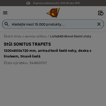
Doprava zdarma od 2.000 Kč bez DPH
Školní stoly s pevnou výškou
Lichoběžníkové školní stoly
Stůl SONITUS TRAPETS
1200x600x720 mm, antracitově šedé nohy, deska s
linoleem, tmavě šedá
Číslo výrobku
:
34860707