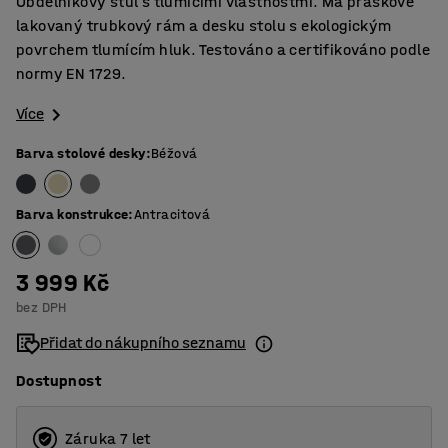
Obdélníkový stůl s tlumicími vlastnostmi. Má práškově
lakovaný trubkový rám a desku stolu s ekologickým
povrchem tlumícím hluk. Testováno a certifikováno podle
normy EN 1729.
Více
Barva stolové desky
:
Béžová
Barva konstrukce
:
Antracitová
3 999 Kč
bez DPH
Přidat do nákupního seznamu
Dostupnost
Záruka 7 let