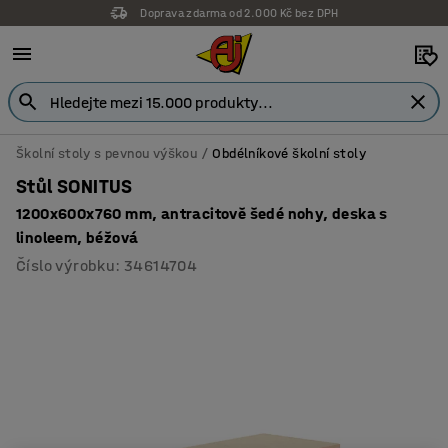
Doprava zdarma od 2.000 Kč bez DPH
Záruka 7 let
Školní stoly s pevnou výškou
Obdélníkové školní stoly
Stůl SONITUS
1200x600x760 mm, antracitově šedé nohy, deska s
linoleem, béžová
Číslo výrobku
:
34614704