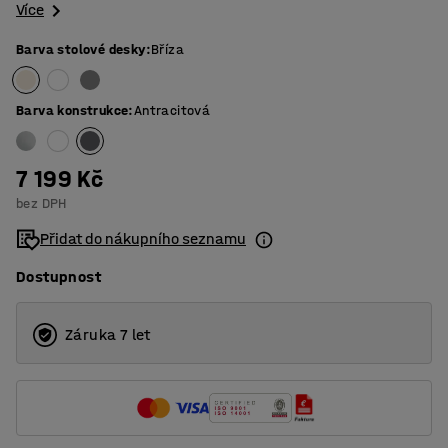
Více
Barva stolové desky
:
Bříza
Barva konstrukce
:
Antracitová
7 199 Kč
bez DPH
Přidat do nákupního seznamu
Dostupnost
Záruka 7 let