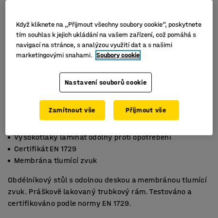
Když kliknete na „Přijmout všechny soubory cookie“, poskytnete
tím souhlas k jejich ukládání na vašem zařízení, což pomáhá s
navigací na stránce, s analýzou využití dat a s našimi
marketingovými snahami.
Soubory cookie
Nastavení souborů cookie
Zamítnout vše
Přijmout vše
Vysokotlaký laminát odolný proti opotřebení
Certifikát EN 1729
Membrána tlumící zvuk
Obdélníkový stůl s odolnou deskou a membránou tlumící
zvuk. Práškově lakovaný trubkový rám. Testováno a
certifikováno podle normy EN 1729.