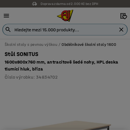
Doprava zdarma od 2.000 Kč bez DPH
Školní stoly s pevnou výškou
Obdélníkové školní stoly 1600
Stůl SONITUS
1600x800x760 mm, antracitově šedé nohy, HPL deska
tlumící hluk, bříza
Číslo výrobku
:
34834702