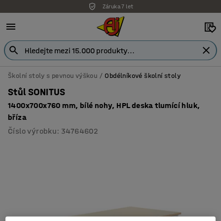
Záruka 7 let
Školní stoly s pevnou výškou
Obdélníkové školní stoly
Stůl SONITUS
1400x700x760 mm, bílé nohy, HPL deska tlumící hluk,
bříza
Číslo výrobku
:
34764602