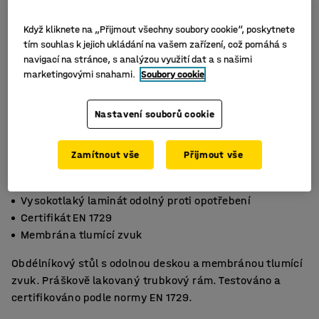
Když kliknete na „Přijmout všechny soubory cookie“, poskytnete
tím souhlas k jejich ukládání na vašem zařízení, což pomáhá s
navigací na stránce, s analýzou využití dat a s našimi
marketingovými snahami.
Soubory cookie
Nastavení souborů cookie
Zamítnout vše
Přijmout vše
Vysokotlaký laminát odolný proti opotřebení
Certifikát EN 1729
Membrána tlumící zvuk
Obdélníkový stůl s odolnou deskou a membránou tlumící
zvuk. Práškově lakovaný trubkový rám. Testováno a
certifikováno podle normy EN 1729.