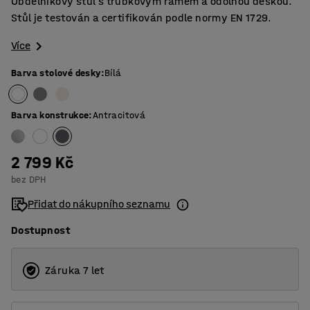
Obdélníkový stůl s trubkovým rámem a odolnou deskou.
Stůl je testován a certifikován podle normy EN 1729.
Více
Barva stolové desky
:
Bílá
Barva konstrukce
:
Antracitová
2 799 Kč
bez DPH
Přidat do nákupního seznamu
Dostupnost
Záruka 7 let