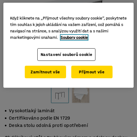
Když kliknete na „Přijmout všechny soubory cookie“, poskytnete
tím souhlas k jejich ukládání na vašem zařízení, což pomáhá s
navigací na stránce, s analýzou využití dat a s našimi
marketingovými snahami.
Soubory cookie
Nastavení souborů cookie
Zamítnout vše
Přijmout vše
Vysokotlaký laminát
Certifikováno podle EN 1729
Deska stolu odolná proti opotřebení