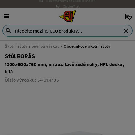
Záruka 7 let
Školní stoly s pevnou výškou
Obdélníkové školní stoly
Stůl BORÅS
1200x600x760 mm, antracitově šedé nohy, HPL deska,
bílá
Číslo výrobku
:
34614703