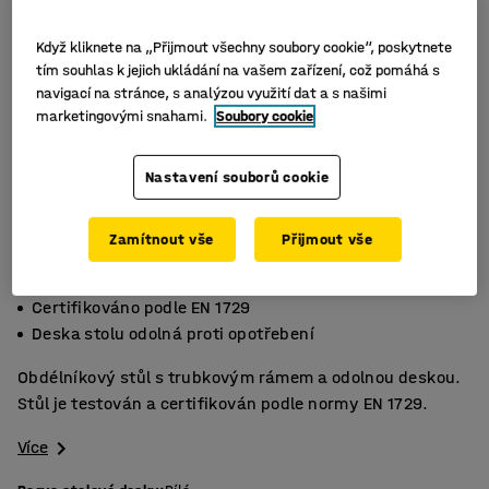
Když kliknete na „Přijmout všechny soubory cookie“, poskytnete
tím souhlas k jejich ukládání na vašem zařízení, což pomáhá s
navigací na stránce, s analýzou využití dat a s našimi
marketingovými snahami.
Soubory cookie
Nastavení souborů cookie
Zamítnout vše
Přijmout vše
Vysokotlaký laminát
Certifikováno podle EN 1729
Deska stolu odolná proti opotřebení
Obdélníkový stůl s trubkovým rámem a odolnou deskou.
Stůl je testován a certifikován podle normy EN 1729.
Více