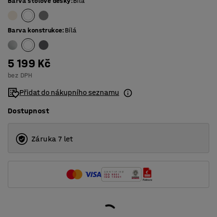
Barva stolové desky
:
Bílá
Barva konstrukce
:
Bílá
5 199 Kč
bez DPH
Přidat do nákupního seznamu
Dostupnost
Záruka 7 let