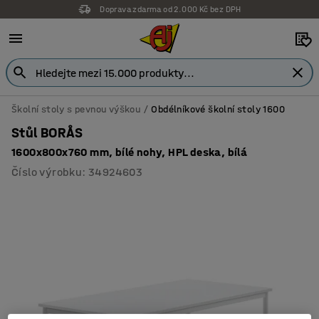
Doprava zdarma od 2.000 Kč bez DPH
Školní stoly s pevnou výškou
Obdélníkové školní stoly 1600
Stůl BORÅS
1600x800x760 mm, bílé nohy, HPL deska, bílá
Číslo výrobku
:
34924603