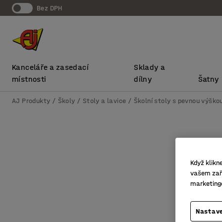
bez DPH
Kanceláře a zasedací
Sklady a
místnosti
dílny
Šatny
AJ Produkty
Školy
Stoly a lavice
Školní stoly s pevnou výško
Když klikn
vašem zaří
marketing
Nastave