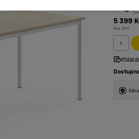
5 399 K
bez DPH
Přidat 
Dostupn
Záru