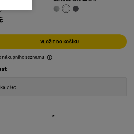
č
VLOŽIT DO KOŠÍKU
do nákupního seznamu
ost
ka 7 let