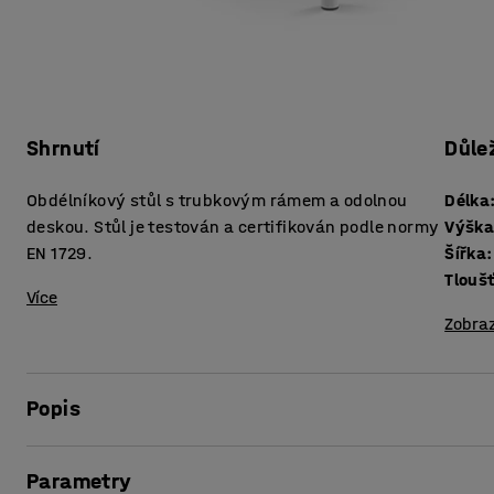
Shrnutí
Důle
Obdélníkový stůl s trubkovým rámem a odolnou
Délka
deskou. Stůl je testován a certifikován podle normy
Výšk
EN 1729.
Šířka
:
Více
Zobraz
Popis
Stůl BORÅS je robustní a odolá náročným školním podmínk
Parametry
EN 1729, což je evropská norma pro nábytek určený pro pou