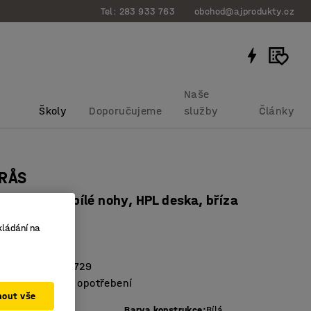
Tel: 283 933 763
obchod@ajprodukty.cz
Naše
Školy
Doporučujeme
služby
Články
ORÅS
x760 mm, bílé nohy, HPL deska, bříza
bku
:
34684602
kládání na
aký laminát
váno podle EN 1729
lu odolná proti opotřebení
mout vše
vé desky
:
Bříza
Barva konstrukce
:
Bílá