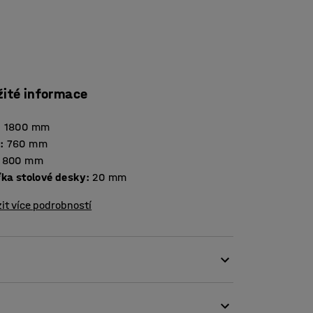
žité informace
:
1800
mm
a
:
760
mm
800
mm
Tloušťka stolové desky
:
20
mm
it více podrobností
ám. Je testován a certifikován podle normy
žití ve vzdělávacích institucích. Obdélníková