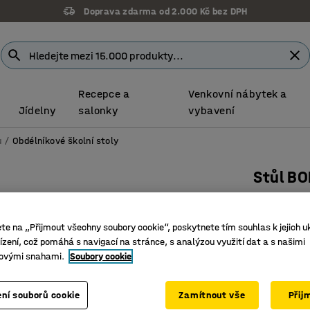
Doprava zdarma od 2.000 Kč bez DPH
Recepce a
Venkovní nábytek a
Jídelny
salonky
vybavení
u
Obdélníkové školní stoly
Stůl B
1800x800
Číslo výro
ete na „Přijmout všechny soubory cookie“, poskytnete tím souhlas k jejich u
zení, což pomáhá s navigací na stránce, s analýzou využití dat a s našimi
Vysokotl
ovými snahami.
Soubory cookie
Certifiko
Deska sto
ní souborů cookie
Zamítnout vše
Přij
Barva stolo