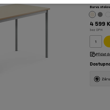
Barva stolo
4 599 
bez DPH
Přidat 
Dostupn
Záru