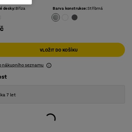
vé desky
:
Bříza
Barva konstrukce
:
Stříbrná
Kč
VLOŽIT DO KOŠÍKU
do nákupního seznamu
ost
ka 7 let