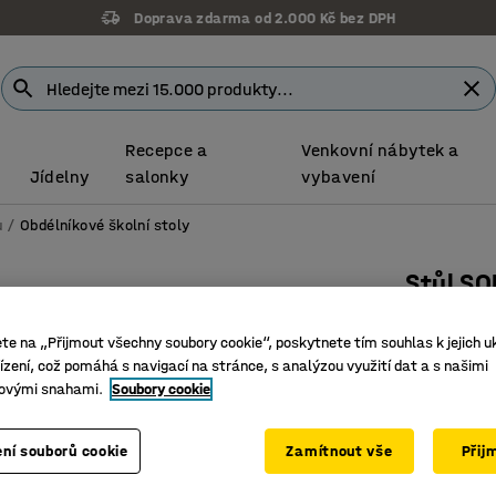
Doprava zdarma od 2.000 Kč bez DPH
Recepce a
Venkovní nábytek a
Jídelny
salonky
vybavení
u
Obdélníkové školní stoly
Stůl SO
1200x700
ete na „Přijmout všechny soubory cookie“, poskytnete tím souhlas k jejich u
hluk, bří
zení, což pomáhá s navigací na stránce, s analýzou využití dat a s našimi
Číslo výro
ovými snahami.
Soubory cookie
Deska z 
ní souborů cookie
Zamítnout vše
Přij
Certifiká
Membrána