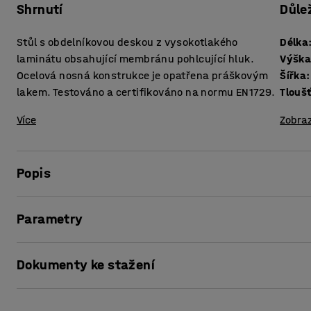
Shrnutí
Důle
Stůl s obdelníkovou deskou z vysokotlakého
Délka
laminátu obsahující membránu pohlcující hluk.
Výšk
Ocelová nosná konstrukce je opatřena práškovým
Šířka
:
lakem. Testováno a certifikováno na normu EN1729.
Více
Zobraz
Popis
Použití membrán pohlcujících hluk je snadný a účinný způ
Parametry
pracovního prostředí. Ve školních třídách se hluku nelze v
nešetrně zachází s nábytkem. Takový hluk je ale dlouhodob
Délka
:
1200
mm
a snižuje koncentraci jak učitelů, tak jejich žáků. Stůl So
Dokumenty ke stažení
Výška
:
720
mm
díky svým výborným akustickým vlastnostem.
Šířka
:
700
mm
Laminátová deska stolu poskytuje vysoce odolnou a snadn
Tloušťka stolové desky
:
23
mm
Vytisknout stránku
navíc vybavena membránou pohlcující hluk. Membrána má n