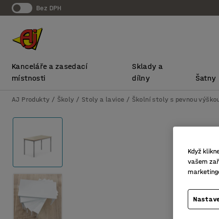
bez DPH
Kanceláře a zasedací
Sklady a
místnosti
dílny
Šatny
AJ Produkty
Školy
Stoly a lavice
Školní stoly s pevnou výško
Když klikn
vašem zaří
marketing
Nastave