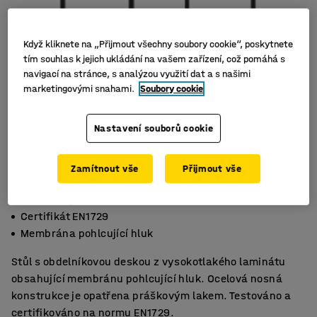
Když kliknete na „Přijmout všechny soubory cookie“, poskytnete
tím souhlas k jejich ukládání na vašem zařízení, což pomáhá s
navigací na stránce, s analýzou využití dat a s našimi
marketingovými snahami.
Soubory cookie
Nastavení souborů cookie
Zamítnout vše
Přijmout vše
Deska z vysokotlakého laminátu
Certifikát EN1729
Membrána pohlcující hluk
Stůl s obdelníkovou deskou z vysokotlakého laminátu
obsahující membránu pohlcující hluk. Ocelová nosná
konstrukce je opatřena práškovým lakem. Testováno a
certifikováno na normu EN1729.