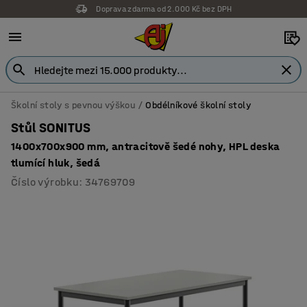
Doprava zdarma od 2.000 Kč bez DPH
Školní stoly s pevnou výškou
Obdélníkové školní stoly
Stůl SONITUS
1400x700x900 mm, antracitově šedé nohy, HPL deska
tlumící hluk, šedá
Číslo výrobku
:
34769709