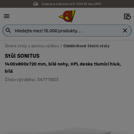
Doprava zdarma od 2.000 Kč bez DPH
Školní stoly s pevnou výškou
Obdélníkové školní stoly
Stůl SONITUS
1400x800x720 mm, bílé nohy, HPL deska tlumící hluk,
bílá
Číslo výrobku
:
34777603