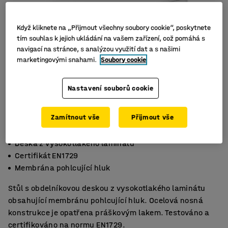
Když kliknete na „Přijmout všechny soubory cookie“, poskytnete
tím souhlas k jejich ukládání na vašem zařízení, což pomáhá s
navigací na stránce, s analýzou využití dat a s našimi
marketingovými snahami.
Soubory cookie
Nastavení souborů cookie
Zamítnout vše
Přijmout vše
Deska z vysokotlakého laminátu
Certifikát EN1729
Membrána pohlcující hluk
Stůl s obdelníkovou deskou z vysokotlakého laminátu
obsahující membránu pohlcující hluk. Ocelová nosná
konstrukce je opatřena práškovým lakem. Testováno a
certifikováno na normu EN1729.