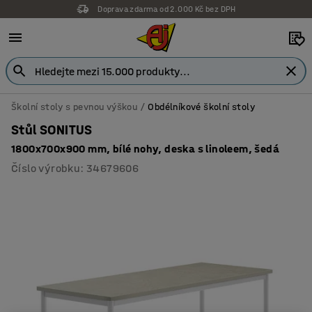
Doprava zdarma od 2.000 Kč bez DPH
Záruka 7 let
Školní stoly s pevnou výškou
Obdélníkové školní stoly
Stůl SONITUS
1800x700x900 mm, bílé nohy, deska s linoleem, šedá
Číslo výrobku
:
34679606