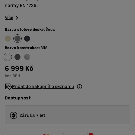
normy EN 1729.
Více
Barva stolové desky
:
Šedá
Barva konstrukce
:
Bílá
6 999 Kč
bez DPH
Přidat do nákupního seznamu
Dostupnost
Záruka 7 let