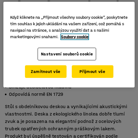
Když kliknete na „Přijmout všechny soubory cookie“, poskytnete
tím souhlas k jejich ukládání na vašem zařízení, což pomáhá s
navigací na stránce, s analýzou využití dat a s našimi
marketingovými snahami.
Soubory cookie
Nastavení souborů cookie
Zamítnout vše
Přijmout vše
Deska z ekologického linolea
Snižuje decibelovou hladinu
Odpovídá normě EN 1729
Stůl s obdelníkovou deskou a vynikajícími akustickými
vlastnostmi. Deska z ekologického linolea dobře tlumí
zvuk a je posazena na elegantní podnož z ocelových
trubek opatřených ochranným práškovým lakem.
Produkt byl úspěšně testován a certifikován podle