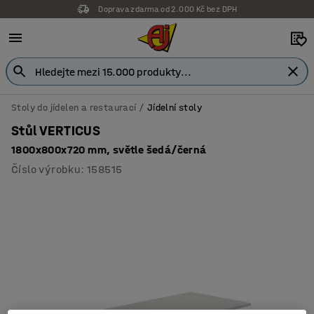
Doprava zdarma od 2.000 Kč bez DPH
Záruka 7 let
Stoly do jídelen a restaurací
Jídelní stoly
Stůl VERTICUS
1800x800x720 mm, světle šedá/černá
Číslo výrobku
:
158515