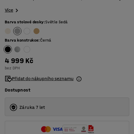
Více
Barva stolové desky
:
Světle šedá
Barva konstrukce
:
Černá
4 999 Kč
bez DPH
Přidat do nákupního seznamu
Dostupnost
Záruka 7 let