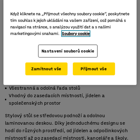
Když kliknete na „Přijmout všechny soubory cookie“, poskytnete
tím souhlas k jejich ukládání na vašem zařízení, což pomáhá s
navigací na stránce, s analýzou využití dat a s našimi
marketingovými snahami.
Soubory cookie
Nastavení souborů cookie
Zamítnout vše
Přijmout vše
Stylový vzhled a snadná údržba
Všestranná a odolná řada stolů
Vhodný do zasedacích místností, jídelen a
společenských prostor
Stylový stůl se středovou podnoží a odolnou
laminovanou deskou. Díky jednoduchému designu se
hodí do různých prostředí, od jídelen a odpočinkových
místností až po zasedací místnosti, kanceláře a školy.