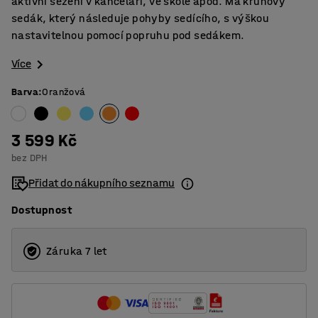
aktivní sezení v kanceláři, ve škole apod. Má kruhový
sedák, který následuje pohyby sedícího, s výškou
nastavitelnou pomocí popruhu pod sedákem.
Více
Barva
:
Oranžová
3 599 Kč
bez DPH
Přidat do nákupního seznamu
Dostupnost
Záruka 7 let