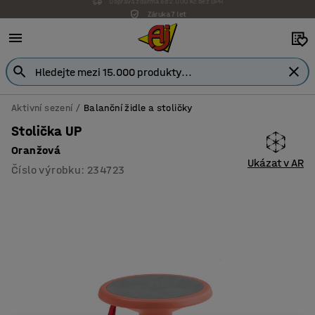
Záruka 7 let
Aktivní sezení
Balanční židle a stoličky
Stolička UP
Oranžová
Ukázat v AR
Číslo výrobku
:
234723