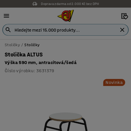
Doprava zdarma od 2.000 Kč bez DPH
Záruka 7 let
Stoličky
Stoličky
Stolička ALTUS
Výška 590 mm, antracitová/šedá
Číslo výrobku
:
3631379
Novinka