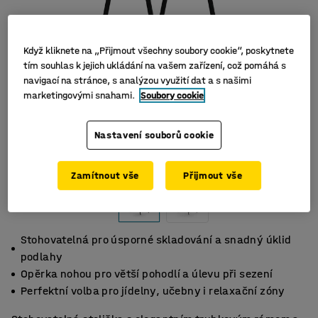
Když kliknete na „Přijmout všechny soubory cookie“, poskytnete
tím souhlas k jejich ukládání na vašem zařízení, což pomáhá s
navigací na stránce, s analýzou využití dat a s našimi
marketingovými snahami.
Soubory cookie
Nastavení souborů cookie
Zamítnout vše
Přijmout vše
Stohovatelná pro úsporné skladování a snadný úklid
podlahy
Opěrka nohou pro větší pohodlí a úlevu při sezení
Perfektní volba pro jídelny, učebny i relaxační zóny