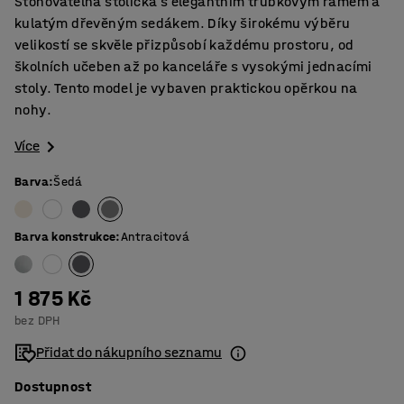
Stohovatelná stolička s elegantním trubkovým rámem a
kulatým dřevěným sedákem. Díky širokému výběru
velikostí se skvěle přizpůsobí každému prostoru, od
školních učeben až po kanceláře s vysokými jednacími
stoly. Tento model je vybaven praktickou opěrkou na
nohy.
Více
Barva
:
Šedá
Barva konstrukce
:
Antracitová
1 875 Kč
bez DPH
Přidat do nákupního seznamu
Dostupnost