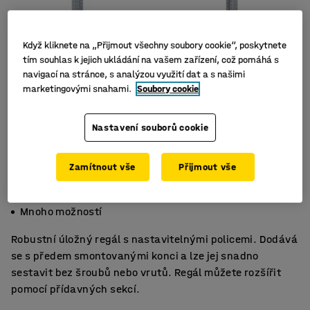
Když kliknete na „Přijmout všechny soubory cookie“, poskytnete
tím souhlas k jejich ukládání na vašem zařízení, což pomáhá s
navigací na stránce, s analýzou využití dat a s našimi
marketingovými snahami.
Soubory cookie
Nastavení souborů cookie
Zamítnout vše
Přijmout vše
Jednoduchá montáž bez šroubů
Polohovatelná police
Mnoho možností
Robustní úložný regál s nastavitelnými policemi. Dodává
se s předem smontovanými konci a lze jej snadno
sestavit bez šroubů nebo vrutů. Regál můžete rozšířit
pomocí přídavných sekcí.