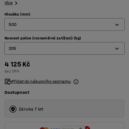
Více
Hloubka (mm)
500
Nosnost police (rovnoměrné zatížení) (kg)
320
205
400
500
4 125 Kč
180
bez DPH
600
205
Přidat do nákupního seznamu
800
Dostupnost
Záruka 7 let