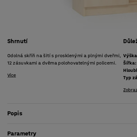
Shrnutí
Důle
Odolná skříň na šití s prosklenými a plnými dveřmi,
Výšk
12 zásuvkami a dvěma polohovatelnými policemi.
Šířka
:
Hloub
Více
Typ z
Zobraz
Popis
Robustní a odolná skříň na šití s výbornou stabilitou a vel
Parametry
podmínkách. Šicí skříň se skvěle hodí ke skladování pomůc