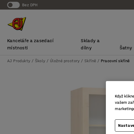
bez DPH
Kanceláře a zasedací
Sklady a
místnosti
dílny
Šatny
AJ Produkty
Školy
Úložné prostory
Skříně
Pracovní skříně
Když klikn
vašem zaří
marketing
Nastave