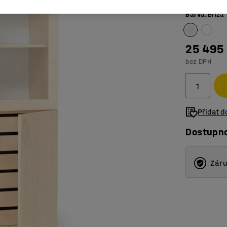
Barva
:
Bříza
25 495
bez DPH
Přidat 
Dostupn
Záru