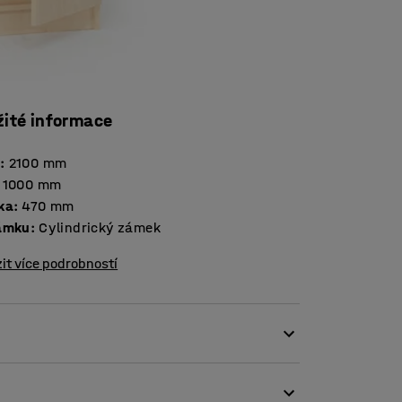
žité informace
a
:
2100
mm
1000
mm
ka
:
470
mm
ámku
:
Cylindrický zámek
it více podrobností
kou kapacitou, která obstojí i v náročných
ek a materiálu ve školách.