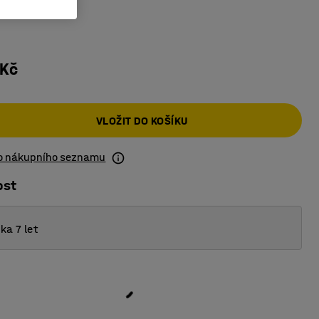
 Kč
VLOŽIT DO KOŠÍKU
do nákupního seznamu
ost
ka 7 let