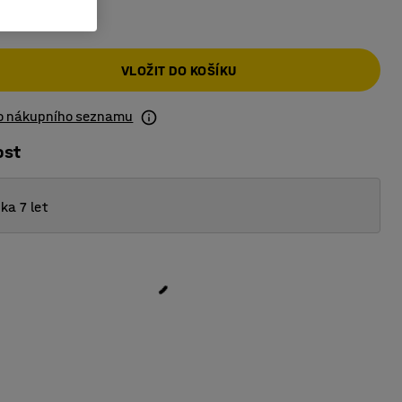
 Kč
VLOŽIT DO KOŠÍKU
do nákupního seznamu
ost
ka 7 let