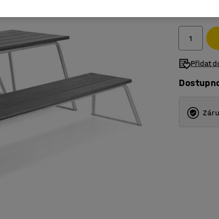
20 695
bez DPH
Přidat 
Dostupn
Záru