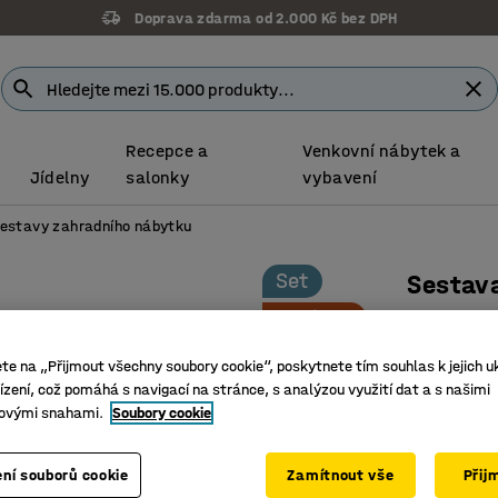
Doprava zdarma od 2.000 Kč bez DPH
Recepce a
Venkovní nábytek a
Jídelny
salonky
vybavení
estavy zahradního nábytku
Set
Sestav
Novinka
Stůl + 2 
Číslo výro
ete na „Přijmout všechny soubory cookie“, poskytnete tím souhlas k jejich u
zení, což pomáhá s navigací na stránce, s analýzou využití dat a s našimi
Vysoká o
ovými snahami.
Soubory cookie
Příprava 
Skandiná
ní souborů cookie
Zamítnout vše
Přij