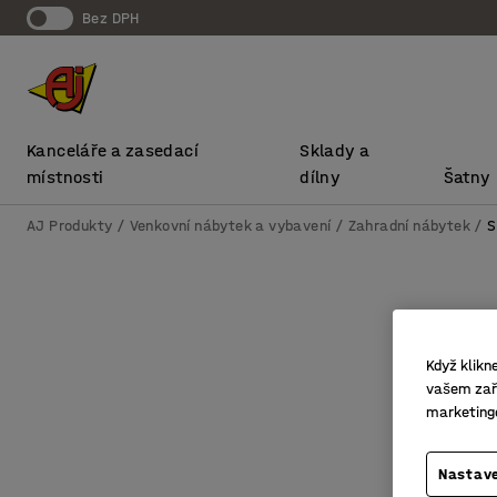
bez DPH
Kanceláře a zasedací
Sklady a
místnosti
dílny
Šatny
AJ Produkty
Venkovní nábytek a vybavení
Zahradní nábytek
S
Když klikn
vašem zaří
marketing
Nastave