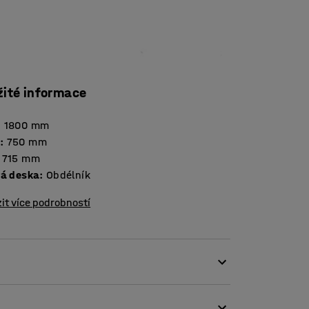
žité informace
:
1800
mm
a
:
750
mm
715
mm
vá deska
:
Obdélník
it více podrobností
očným podmínkám a zároveň poskytuje vysoký
 odstínu a žárově pozinkovaného kovu