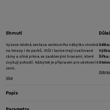
Shrnutí
Důle
Vysoce odolná sestava venkovního nábytku vhodná
Délka
na terasy i do parků. Stůl i lavice mají svařované
Výšk
rámy a silná prkna se zaoblenými hranami, které
Šířka
:
zvyšují pohodlí. Nábytek je připraven pro ukotvení k
Stolo
zemi.
Zobraz
Více
Popis
Tento moderní venkovní nábytek spolehlivě vzdoruje nár
Parametry
komfort. Kombinace borovice mořené do chladného šedého