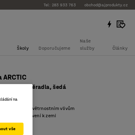
Tel: 283 933 763
obchod@ajprodukty.cz
Naše
Školy
Doporučujeme
služby
Články
a ARCTIC
lavice bez opěradla, šedá
bku
:
127882
kládání na
dolnost vůči povětrnostním vlivům
pro pevné ukotvení k zemi
vský design
mout vše