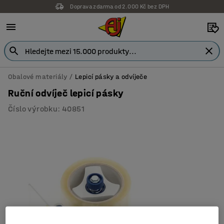
Doprava zdarma od 2.000 Kč bez DPH
Obalové materiály
Lepicí pásky a odvíječe
Ruční odvíječ lepicí pásky
Číslo výrobku
:
40851