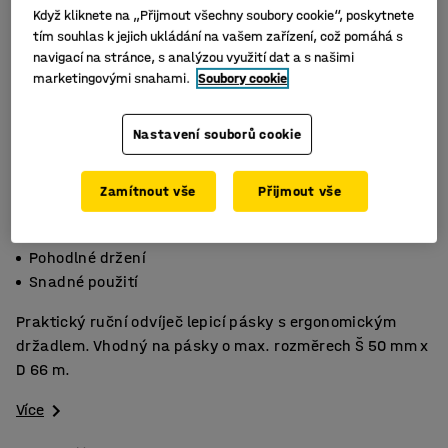
Když kliknete na „Přijmout všechny soubory cookie“, poskytnete
tím souhlas k jejich ukládání na vašem zařízení, což pomáhá s
navigací na stránce, s analýzou využití dat a s našimi
marketingovými snahami.
Soubory cookie
Nastavení souborů cookie
Zamítnout vše
Přijmout vše
Pro snadné balení
Pohodlné držení
Snadné použití
Praktický ruční odvíječ lepicí pásky s ergonomickým
držadlem. Vhodný na pásky o max. rozměrech Š 50 mm x
D 66 m.
Více