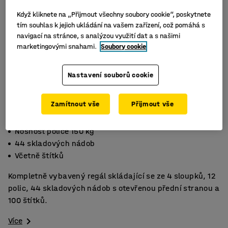
Když kliknete na „Přijmout všechny soubory cookie“, poskytnete
tím souhlas k jejich ukládání na vašem zařízení, což pomáhá s
navigací na stránce, s analýzou využití dat a s našimi
marketingovými snahami.
Soubory cookie
Nastavení souborů cookie
Zamítnout vše
Přijmout vše
Nosnost police 150 kg
44 skladových nádob
Včetně štítků
Kompletně vybavený regál skládající se ze 4 sloupků, 12
polic, 44 skladových nádob s otevřenou přední stranou a
100 štítků.
Více