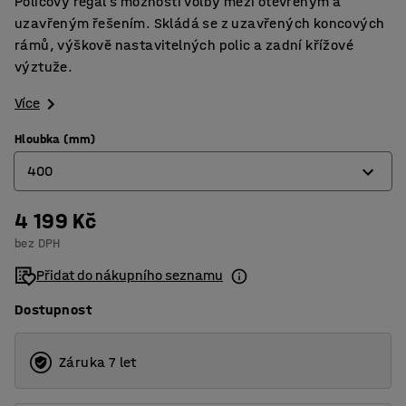
Policový regál s možností volby mezi otevřeným a
uzavřeným řešením. Skládá se z uzavřených koncových
rámů, výškově nastavitelných polic a zadní křížové
výztuže.
Více
Hloubka (mm)
400
4 199 Kč
400
bez DPH
500
Přidat do nákupního seznamu
600
Dostupnost
Záruka 7 let