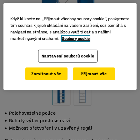
Když kliknete na „Přijmout všechny soubory cookie“, poskytnete
tím souhlas k jejich ukládání na vašem zařízení, což pomáhá s
navigací na stránce, s analýzou využití dat a s našimi
marketingovými snahami.
Soubory cookie
Nastavení souborů cookie
Zamítnout vše
Přijmout vše
Polohovatelné police
Bohatý výběr příslušenství
Možnost přetvoření v uzavřený regál