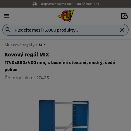
Doprava zdarma od 2.000 Kč bez DPH
Záruka 7 let
Skladové regály
MIX
Kovový regál MIX
1740x860x400 mm, s bočními stěnami, modrý, šedé
police
Číslo výrobku
:
27423