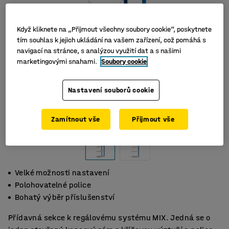
Když kliknete na „Přijmout všechny soubory cookie“, poskytnete
tím souhlas k jejich ukládání na vašem zařízení, což pomáhá s
navigací na stránce, s analýzou využití dat a s našimi
marketingovými snahami.
Soubory cookie
Nastavení souborů cookie
Zamítnout vše
Přijmout vše
Velké možnosti nastavení
Polohovatelné police
Bohatý výběr příslušenství
Přídavná sekce k regálovému systému MIX. Jedná se o