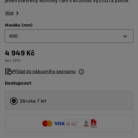
jeden otevřený koncový rám s křížovou výztuží a police.
Více
Hloubka (mm)
600
4 949 Kč
400
bez DPH
500
Přidat do nákupního seznamu
600
Dostupnost
Záruka 7 let