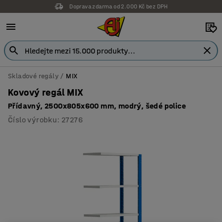
Doprava zdarma od 2.000 Kč bez DPH
Skladové regály
MIX
Kovový regál MIX
Přídavný, 2500x805x600 mm, modrý, šedé police
Číslo výrobku
:
27276