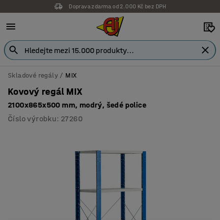
Doprava zdarma od 2.000 Kč bez DPH
Skladové regály
MIX
Kovový regál MIX
2100x865x500 mm, modrý, šedé police
Číslo výrobku
:
27260