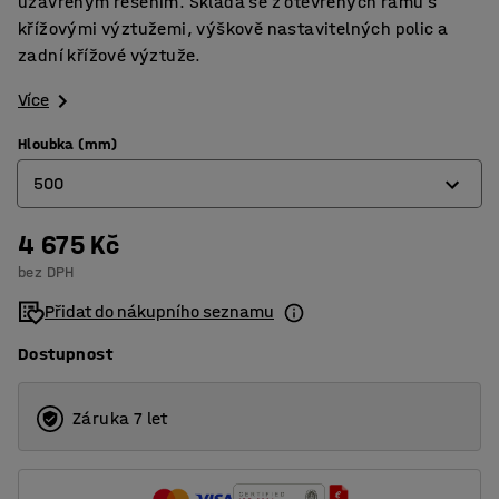
uzavřeným řešením. Skládá se z otevřených rámů s
křížovými výztužemi, výškově nastavitelných polic a
zadní křížové výztuže.
Více
Hloubka (mm)
500
4 675 Kč
400
bez DPH
500
Přidat do nákupního seznamu
600
Dostupnost
Záruka 7 let