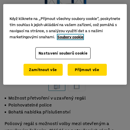
Když kliknete na „Přijmout všechny soubory cookie“, poskytnete
tím souhlas k jejich ukládání na vašem zařízení, což pomáhá s
navigací na stránce, s analýzou využití dat a s našimi
marketingovými snahami.
Soubory cookie
Nastavení souborů cookie
Zamítnout vše
Přijmout vše
Možnost přetvoření v uzavřený regál
Polohovatelné police
Bohatá nabídka příslušenství
Policový regál s možností volby mezi otevřeným a