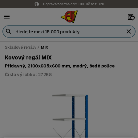
Doprava zdarma od 2.000 Kč bez DPH
Skladové regály
MIX
Kovový regál MIX
Přídavný, 2100x605x600 mm, modrý, šedé police
Číslo výrobku
:
27258