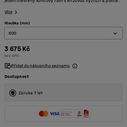
jeden otevřený koncový rám s křížovou výztuží a police.
Více
Hloubka (mm)
600
3 675 Kč
400
bez DPH
500
Přidat do nákupního seznamu
600
Dostupnost
Záruka 7 let