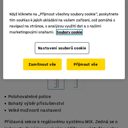
Když kliknete na „Přijmout všechny soubory cookie“, poskytnete
tím souhlas k jejich ukládání na vašem zařízení, což pomáhá s
navigací na stránce, s analýzou využití dat a s našimi
marketingovými snahami.
Soubory cookie
Nastavení souborů cookie
Zamítnout vše
Přijmout vše
Polohovatelné police
Bohatý výběr příslušenství
Velké možnosti nastavení
Přídavná sekce k regálovému systému MIX. Jedná se o