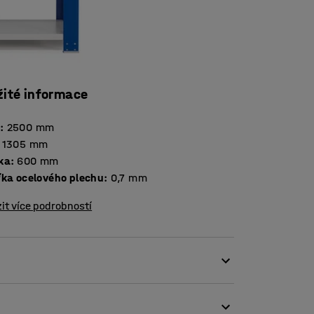
žité informace
a
:
2500
mm
1305
mm
ka
:
600
mm
Tloušťka ocelového plechu
:
0,7
mm
it více podrobností
regálový systém MIX vašim potřebám. Přídavné
e konstrukce otevřená a umožňuje tak snadné