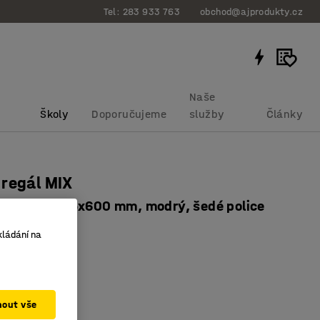
Tel: 283 933 763
obchod@ajprodukty.cz
Naše
Školy
Doporučujeme
služby
Články
regál MIX
, 2500x1305x600 mm, modrý, šedé police
bku
:
27178
kládání na
provedení
řizpůsobitelný
oké police
mout vše
m)