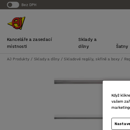
bez DPH
Kanceláře a zasedací
Sklady a
místnosti
dílny
Šatny
AJ Produkty
Sklady a dílny
Skladové regály, skříně a boxy
Re
Když klikn
vašem zaří
marketing
Nastave