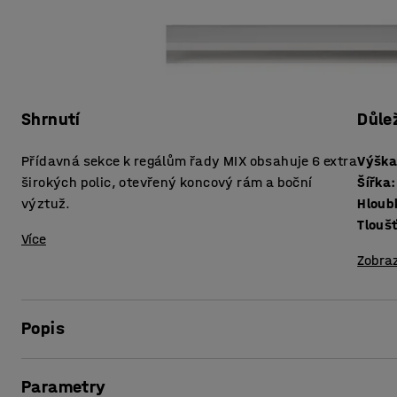
Shrnutí
Důle
Přídavná sekce k regálům řady MIX obsahuje 6 extra
Výšk
širokých polic, otevřený koncový rám a boční
Šířka
:
výztuž.
Hloub
Více
Zobraz
Popis
Flexibilní přídavná sekce, která vám umožní přizpůsobit 
Parametry
sekce mají pouze jednu boční stranu, na opačném konci j