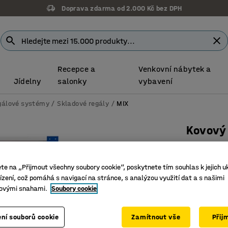
Doprava zdarma od 2.000 Kč bez DPH
Recepce a
Venkovní nábytek a
Jídelny
salonky
vybavení
gálové systémy
Skladové regály
MIX
Kovový 
Přídavný
Číslo výro
ete na „Přijmout všechny soubory cookie“, poskytnete tím souhlas k jejich u
zení, což pomáhá s navigací na stránce, s analýzou využití dat a s našimi
Bytelné 
ovými snahami.
Soubory cookie
Vysoce p
Extra šir
ní souborů cookie
Zamítnout vše
Přij
Hloubka (m