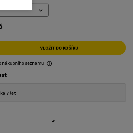
č
VLOŽIT DO KOŠÍKU
do nákupního seznamu
ost
ka 7 let