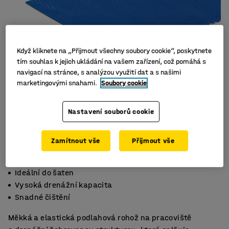
Když kliknete na „Přijmout všechny soubory cookie“, poskytnete
tím souhlas k jejich ukládání na vašem zařízení, což pomáhá s
navigací na stránce, s analýzou využití dat a s našimi
marketingovými snahami.
Soubory cookie
Nastavení souborů cookie
Zamítnout vše
Přijmout vše
Ideální do šaten
Vysoká drenážní kapacita
Snadné čištění
Měkká a elastická podlahová rohož na pracoviště