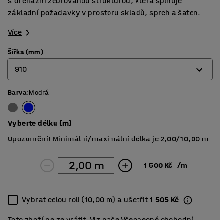
s drenážní žebrovanou strukturou, která splňuje
základní požadavky v prostoru skladů, sprch a šaten.
Více
Šířka (mm)
910
Barva
:
Modrá
600
910
Vyberte délku (m)
Upozornění! Minimální/maximální délka je 2,00/10,00 m
1 500 Kč
/
m
Vybrat celou roli (10,00 m) a ušetřit
1 505 Kč
Toto zboží nelze vrátit. Viz naše
Všeobecné obchodní