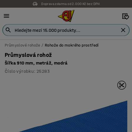
Záruka 7 let
Průmyslové rohože
Rohože do mokrého prostředí
Průmyslová rohož
Šířka 910 mm, metráž, modrá
Číslo výrobku
:
25283