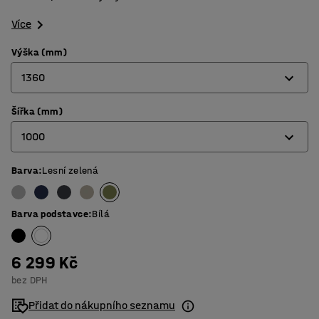
Více
Výška (mm)
1360
Šířka (mm)
1360
1000
1700
Barva
:
Lesní zelená
800
1000
Barva podstavce
:
Bílá
6 299 Kč
bez DPH
Přidat do nákupního seznamu