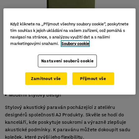
Když kliknete na „Přijmout všechny soubory cookie“, poskytnete
tím souhlas k jejich ukládání na vašem zařízení, což pomáhá s
navigací na stránce, s analýzou využití dat a s našimi
marketingovými snahami.
Soubory cookie
Nastavení souborů cookie
Zamítnout vše
Přijmout vše
Účinné tlumení hluku
Kompletní včetně nohou
Moderní stylový design
Stylový akustický paraván pocházející z ateliéru
designérů společnosti AJ Produkty. Skvěle se hodí do
kanceláří, kde poskytuje soukromí a výrazně zlepšuje
akustické podmínky. K paravánu můžete dokoupit sadu
koleček, které zvýší jeho flexibilitu.