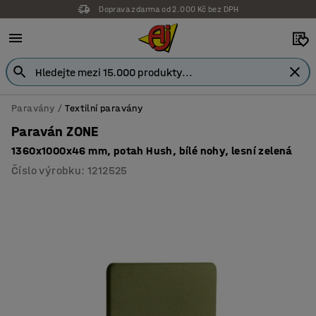
Doprava zdarma od 2.000 Kč bez DPH
Záruka 7 let
Paravány
Textilní paravány
Paraván ZONE
1360x1000x46 mm, potah Hush, bílé nohy, lesní zelená
Číslo výrobku
:
1212525