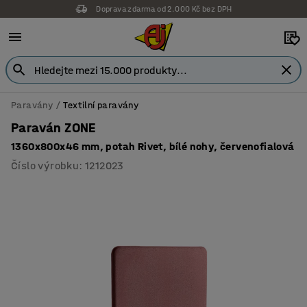
Doprava zdarma od 2.000 Kč bez DPH
Záruka 7 let
Paravány
Textilní paravány
Paraván ZONE
1360x800x46 mm, potah Rivet, bílé nohy, červenofialová
Číslo výrobku
:
1212023