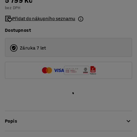
5 799 Kč
bez DPH
Přidat do nákupního seznamu
Dostupnost
Záruka 7 let
Popis
Tyto stylové paravány velice dobře absorbují hluk a