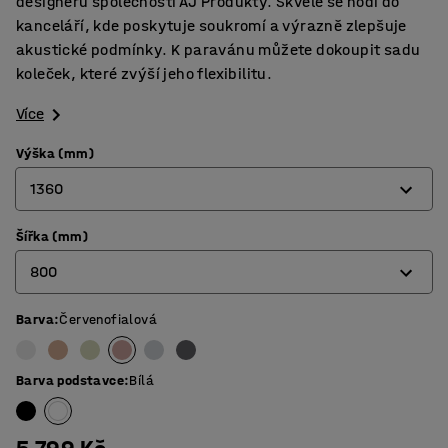
designérů společnosti AJ Produkty. Skvěle se hodí do
kanceláří, kde poskytuje soukromí a výrazně zlepšuje
akustické podmínky. K paravánu můžete dokoupit sadu
koleček, které zvýší jeho flexibilitu.
Více
Výška (mm)
1360
Šířka (mm)
1360
800
1700
Barva
:
Červenofialová
800
1000
Barva podstavce
:
Bílá