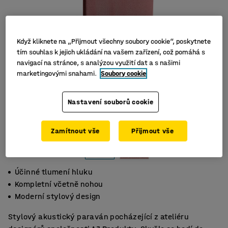
Když kliknete na „Přijmout všechny soubory cookie“, poskytnete
tím souhlas k jejich ukládání na vašem zařízení, což pomáhá s
navigací na stránce, s analýzou využití dat a s našimi
marketingovými snahami.
Soubory cookie
Nastavení souborů cookie
Zamítnout vše
Přijmout vše
Účinné tlumení hluku
Kompletní včetně nohou
Moderní stylový design
Stylový akustický paraván pocházející z ateliéru