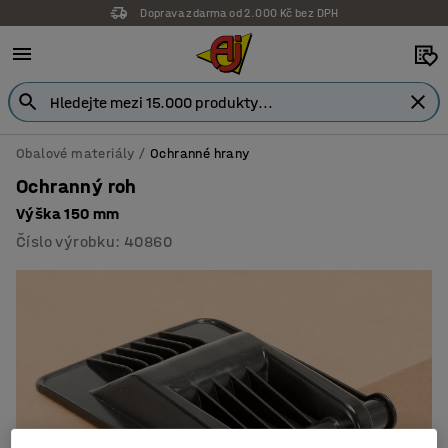
Doprava zdarma od 2.000 Kč bez DPH
Záruka 7 let
Obalové materiály
Ochranné hrany
Ochranný roh
Výška 150 mm
Číslo výrobku
:
40860