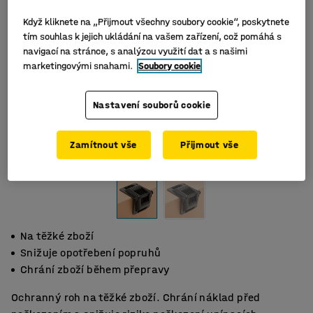
Když kliknete na „Přijmout všechny soubory cookie“, poskytnete
tím souhlas k jejich ukládání na vašem zařízení, což pomáhá s
navigací na stránce, s analýzou využití dat a s našimi
marketingovými snahami.
Soubory cookie
Nastavení souborů cookie
Zamítnout vše
Přijmout vše
Na těžké zboží
Snižuje opotřebení popruhů
Chrání zboží během přepravy
Ochranný roh na těžké zboží. Chrání náklad před