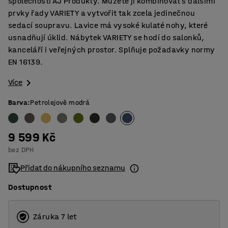
společnosti AJ Produkty. Můžete ji kombinovat s dalšími
prvky řady VARIETY a vytvořit tak zcela jedinečnou
sedací soupravu. Lavice má vysoké kulaté nohy, které
usnadňují úklid. Nábytek VARIETY se hodí do salonků,
kanceláří i veřejných prostor. Splňuje požadavky normy
EN 16139.
Více
Barva
:
Petrolejově modrá
9 599 Kč
bez DPH
Přidat do nákupního seznamu
Dostupnost
Záruka 7 let