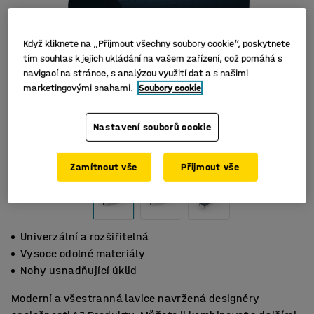
Když kliknete na „Přijmout všechny soubory cookie“, poskytnete
tím souhlas k jejich ukládání na vašem zařízení, což pomáhá s
navigací na stránce, s analýzou využití dat a s našimi
marketingovými snahami.
Soubory cookie
Nastavení souborů cookie
Zamítnout vše
Přijmout vše
Univerzální a rozšiřitelná
Vysoce odolné materiály
Nohy usnadňující úklid
Moderní a všestranná lavice navržená designéry