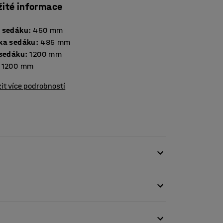
žité informace
 sedáku
:
450
mm
ka sedáku
:
485
mm
 sedáku
:
1200
mm
1200
mm
it více podrobností
e skvěle hodí jak do veřejných prostor,
sedacího nábytku. Jednotlivé moduly mají
ška nohou podtrhuje stylový vzhled nábytku a