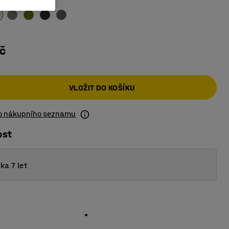
č
VLOŽIT DO KOŠÍKU
do nákupního seznamu
ost
ka 7 let