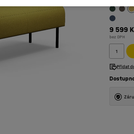
9 599 K
bez DPH
Přidat 
Dostupn
Záru