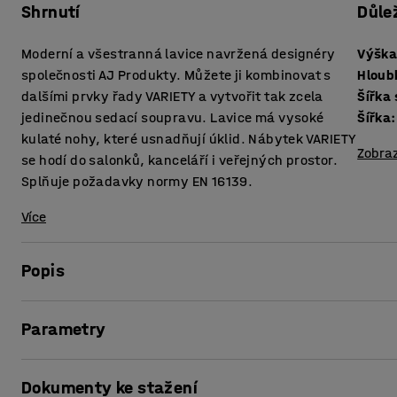
Shrnutí
Důle
Moderní a všestranná lavice navržená designéry
Výška
společnosti AJ Produkty. Můžete ji kombinovat s
Hloub
dalšími prvky řady VARIETY a vytvořit tak zcela
Šířka
jedinečnou sedací soupravu. Lavice má vysoké
Šířka
:
kulaté nohy, které usnadňují úklid. Nábytek VARIETY
Zobraz
se hodí do salonků, kanceláří i veřejných prostor.
Splňuje požadavky normy EN 16139.
Více
Popis
Velice pohodlná lavice s odolnou potahovou látkou, která s
Parametry
salonků a čekáren, tak i do kanceláří a škol.
Výška sedáku
:
450
mm
VARIETY je velice funkční a všestranná řada modulárního 
Dokumenty ke stažení
Hloubka sedáku
:
485
mm
kulaté nohy se závity, které usnadňují jejich montáž. Vý