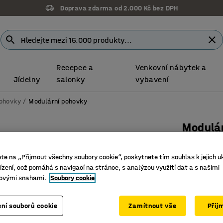
Doprava zdarma od 2.000 Kč bez DPH
Recepce a
Venkovní nábytek a
Jídelny
salonky
vybavení
ohovky
Modulární pohovky
Modulár
2místná, 
ete na „Přijmout všechny soubory cookie“, poskytnete tím souhlas k jejich u
Číslo výro
zení, což pomáhá s navigací na stránce, s analýzou využití dat a s našimi
ovými snahami.
Soubory cookie
Univerzál
Vysoce o
Nohy usna
ní souborů cookie
Zamítnout vše
Přij
Barva
:
Zlatá