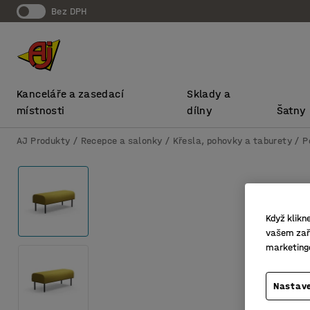
bez DPH
Kanceláře a zasedací
Sklady a
místnosti
dílny
Šatny
AJ Produkty
Recepce a salonky
Křesla, pohovky a taburety
P
Když klikn
vašem zaří
marketing
Nastave