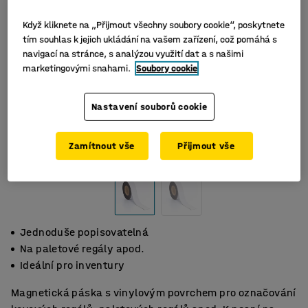
Když kliknete na „Přijmout všechny soubory cookie“, poskytnete
tím souhlas k jejich ukládání na vašem zařízení, což pomáhá s
navigací na stránce, s analýzou využití dat a s našimi
marketingovými snahami.
Soubory cookie
Nastavení souborů cookie
Zamítnout vše
Přijmout vše
Jednoduše popisovatelná
Na paletové regály apod.
Ideální pro inventury
Magnetická páska s vinylovým povrchem pro označování