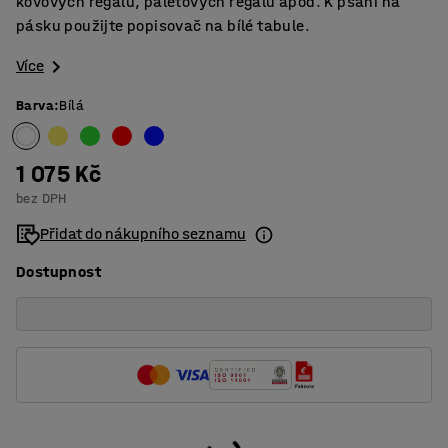
kovových regálů, paletových regálů apod. K psaní na
pásku použijte popisovač na bílé tabule.
Více
Barva
:
Bílá
1 075 Kč
bez DPH
Přidat do nákupního seznamu
Dostupnost