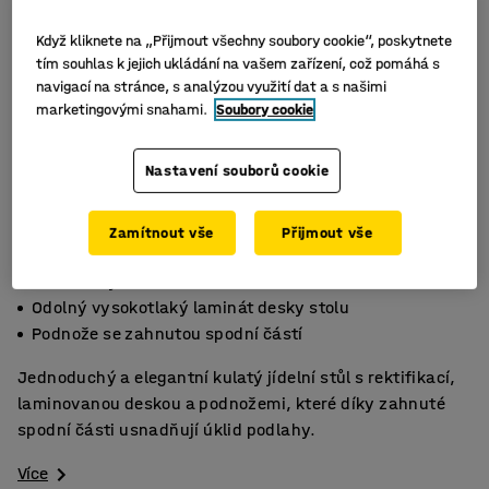
Když kliknete na „Přijmout všechny soubory cookie“, poskytnete
tím souhlas k jejich ukládání na vašem zařízení, což pomáhá s
navigací na stránce, s analýzou využití dat a s našimi
marketingovými snahami.
Soubory cookie
Nastavení souborů cookie
Zamítnout vše
Přijmout vše
Stabilní bytelná konstrukce
Odolný vysokotlaký laminát desky stolu
Podnože se zahnutou spodní částí
Jednoduchý a elegantní kulatý jídelní stůl s rektifikací,
laminovanou deskou a podnožemi, které díky zahnuté
spodní části usnadňují úklid podlahy.
Více