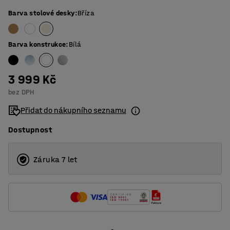
Barva stolové desky
:
Bříza
Barva konstrukce
:
Bílá
3 999 Kč
bez DPH
Přidat do nákupního seznamu
Dostupnost
Záruka 7 let