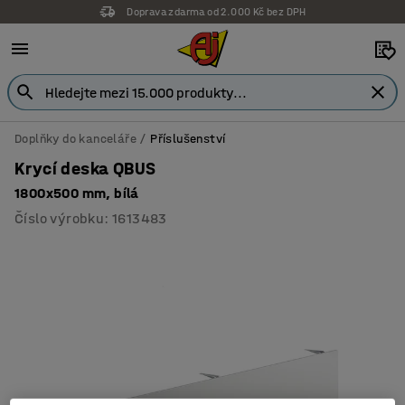
Doprava zdarma od 2.000 Kč bez DPH
Záruka 7 let
Doplňky do kanceláře
Příslušenství
Krycí deska QBUS
1800x500 mm, bílá
Číslo výrobku
:
1613483