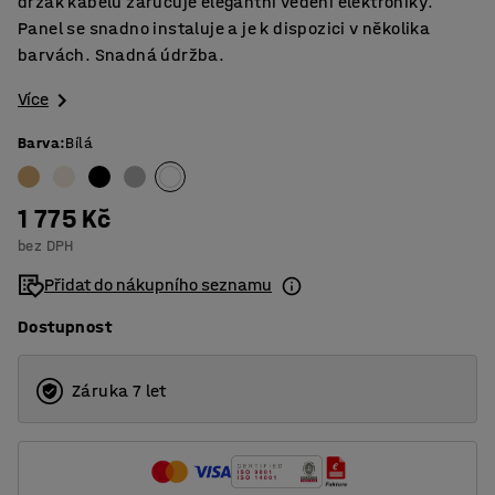
držák kabelů zaručuje elegantní vedení elektroniky.
Panel se snadno instaluje a je k dispozici v několika
barvách. Snadná údržba.
Více
Barva
:
Bílá
1 775 Kč
bez DPH
Přidat do nákupního seznamu
Dostupnost
Záruka 7 let