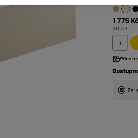
1 775 K
bez DPH
Přidat 
Dostupn
Záru