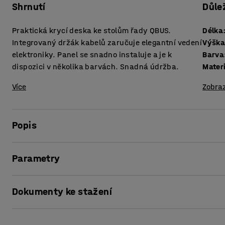
Shrnutí
Důle
Praktická krycí deska ke stolům řady QBUS.
Délka
Integrovaný držák kabelů zaručuje elegantní vedení
Výšk
elektroniky. Panel se snadno instaluje a je k
Barva
dispozici v několika barvách. Snadná údržba.
Mater
Více
Zobraz
Popis
Doplněním stolu QBUS o přední panel získáte větší soukrom
Parametry
- případná změť kabelů, odpadkový koš či osobní věci zůs
Délka
:
1800
mm
Montáž krycí desky na stůl je snadná. Panel disponuje i
Dokumenty ke stažení
Výška
:
500
mm
pomůže udržet pořádek a usnadní úklid. Deska je vyrobena
Barva
:
Bříza
Lamino nevyžaduje žádnou složitou údržbu.
Materiál
:
Lamino
Vytisknout stránku