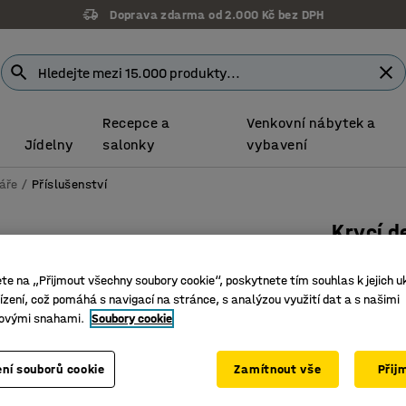
Doprava zdarma od 2.000 Kč bez DPH
Recepce a
Venkovní nábytek a
Jídelny
salonky
vybavení
áře
Příslušenství
Krycí 
1800x50
ete na „Přijmout všechny soubory cookie“, poskytnete tím souhlas k jejich u
Číslo výro
zení, což pomáhá s navigací na stránce, s analýzou využití dat a s našimi
ovými snahami.
Soubory cookie
Pro větší
Integrov
Skryje p
ní souborů cookie
Zamítnout vše
Přij
Barva
:
Bříza