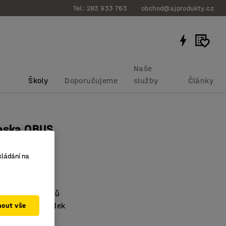
Tel: 283 933 763
obchod@ajprodukty.cz
Naše
Školy
Doporučujeme
služby
Články
deska QBUS
0 mm, bříza
kládání na
bku
:
1613482
 soukromí
aný držák kabelů
řípadný nepořádek
mout vše