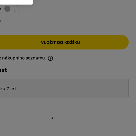
č
VLOŽIT DO KOŠÍKU
do nákupního seznamu
ost
ka 7 let